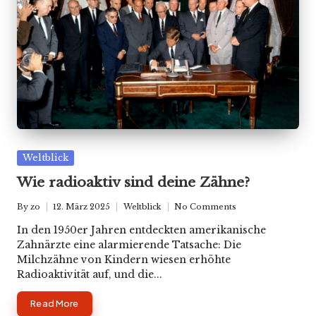
Posted
Weltblick
in
Wie radioaktiv sind deine Zähne?
By
zo
12. März 2025
Weltblick
No Comments
Posted
Posted
by
in
In den 1950er Jahren entdeckten amerikanische
Zahnärzte eine alarmierende Tatsache: Die
Milchzähne von Kindern wiesen erhöhte
Radioaktivität auf, und die...
Read More