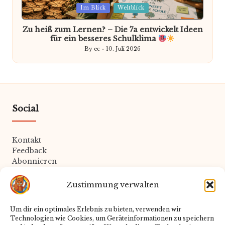
Posted
Im Blick
Weltblick
in
Zu heiß zum Lernen? – Die 7a entwickelt Ideen
für ein besseres Schulklima
By
ec
10. Juli 2026
Posted
by
Social
Kontakt
Feedback
Abonnieren
Zustimmung verwalten
Rechtliches
Um dir ein optimales Erlebnis zu bieten, verwenden wir
Technologien wie Cookies, um Geräteinformationen zu speichern
Datenschutz