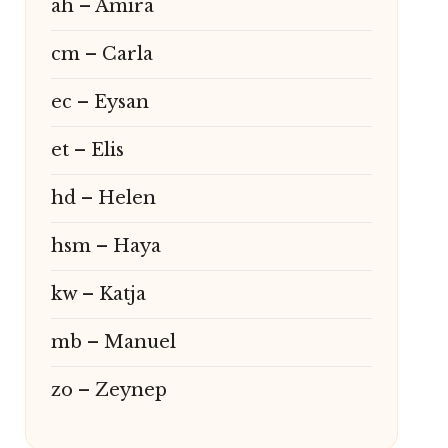
ah – Amira
cm – Carla
ec – Eysan
et – Elis
hd – Helen
hsm – Haya
kw – Katja
mb – Manuel
zo – Zeynep