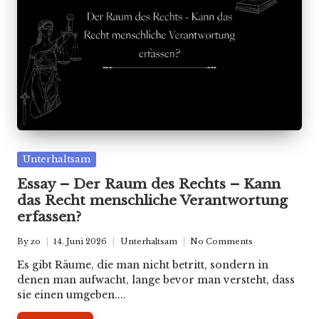
Posted
Unterhaltsam
in
Essay – Der Raum des Rechts – Kann
das Recht menschliche Verantwortung
erfassen?
By
zo
14. Juni 2026
Unterhaltsam
No Comments
Posted
Posted
by
in
Es gibt Räume, die man nicht betritt, sondern in
denen man aufwacht, lange bevor man versteht, dass
sie einen umgeben....