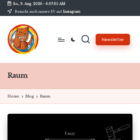
So., 9. Aug. 2026
-
6:07:35 AM
Besucht auch unsere SV auf
Instagram
Skip
to
content
Newsletter
B
Unsere
Schülerzeitung
w
am
Raum
G
BwG
-
Home
Blog
Raum
N
e
w
s