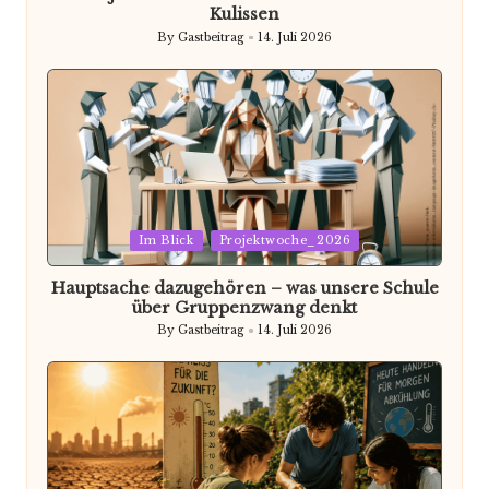
Kulissen
By
Gastbeitrag
14. Juli 2026
Posted
by
Posted
Im Blick
Projektwoche_2026
in
Hauptsache dazugehören – was unsere Schule
über Gruppenzwang denkt
By
Gastbeitrag
14. Juli 2026
Posted
by