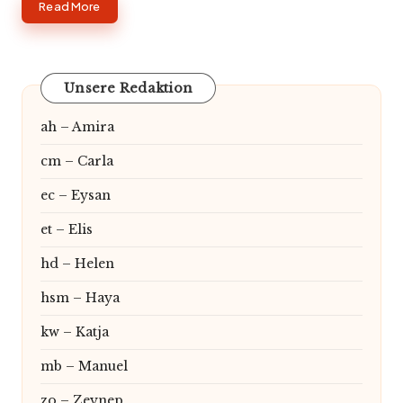
Read More
Unsere Redaktion
ah – Amira
cm – Carla
ec – Eysan
et – Elis
hd – Helen
hsm – Haya
kw – Katja
mb – Manuel
zo – Zeynep