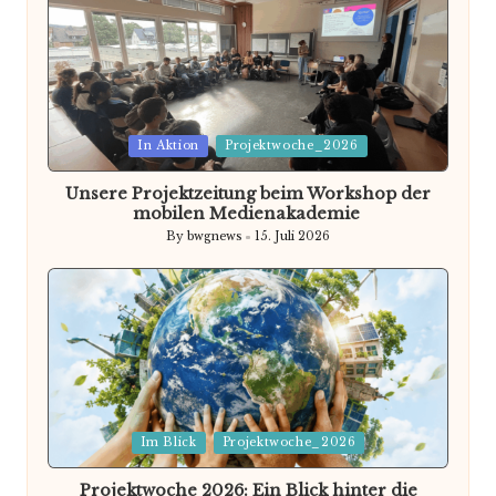
Posted
In Aktion
Projektwoche_2026
in
Unsere Projektzeitung beim Workshop der
mobilen Medienakademie
By
bwgnews
15. Juli 2026
Posted
by
Posted
Im Blick
Projektwoche_2026
in
Projektwoche 2026: Ein Blick hinter die