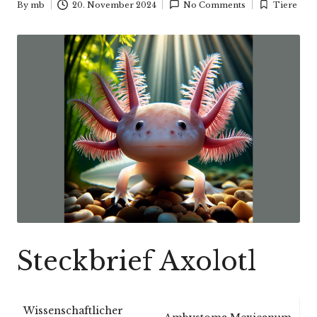
By
mb
20. November 2024
No Comments
Tiere
Posted
Posted
by
in
Steckbrief Axolotl
Wissenschaftlicher