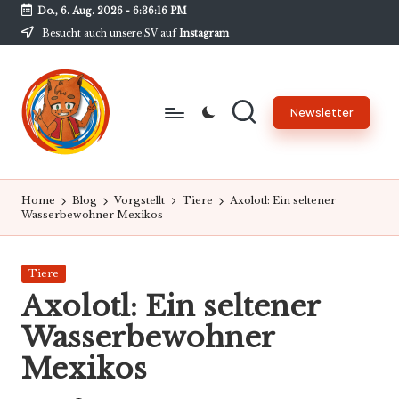
Do., 6. Aug. 2026
-
6:36:17 PM
Besucht auch unsere SV auf
Instagram
Skip
to
content
Newsletter
B
Unsere
Schülerzeitung
w
Home
Blog
Vorgstellt
Tiere
Axolotl: Ein seltener
am
Wasserbewohner Mexikos
G
BwG
-
Posted
Tiere
N
in
Axolotl: Ein seltener
e
Wasserbewohner
w
Mexikos
s