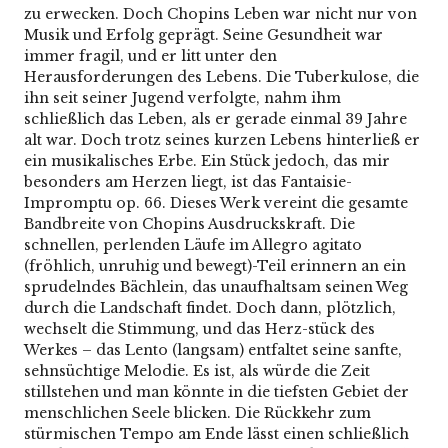
zu erwecken. Doch Chopins Leben war nicht nur von
Musik und Erfolg geprägt. Seine Gesundheit war
immer fragil, und er litt unter den
Herausforderungen des Lebens. Die Tuberkulose, die
ihn seit seiner Jugend verfolgte, nahm ihm
schließlich das Leben, als er gerade einmal 39 Jahre
alt war. Doch trotz seines kurzen Lebens hinterließ er
ein musikalisches Erbe. Ein Stück jedoch, das mir
besonders am Herzen liegt, ist das Fantaisie-
Impromptu op. 66. Dieses Werk vereint die gesamte
Bandbreite von Chopins Ausdruckskraft. Die
schnellen, perlenden Läufe im Allegro agitato
(fröhlich, unruhig und bewegt)-Teil erinnern an ein
sprudelndes Bächlein, das unaufhaltsam seinen Weg
durch die Landschaft findet. Doch dann, plötzlich,
wechselt die Stimmung, und das Herz-stück des
Werkes – das Lento (langsam) entfaltet seine sanfte,
sehnsüchtige Melodie. Es ist, als würde die Zeit
stillstehen und man könnte in die tiefsten Gebiet der
menschlichen Seele blicken. Die Rückkehr zum
stürmischen Tempo am Ende lässt einen schließlich