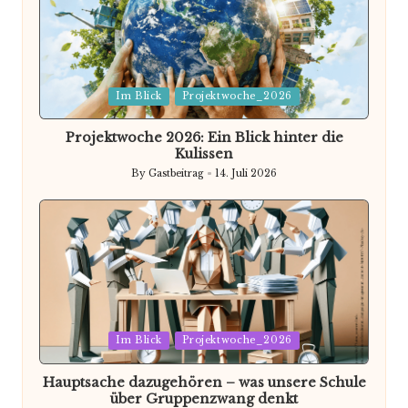
Posted
Im Blick
Projektwoche_2026
in
Projektwoche 2026: Ein Blick hinter die
Kulissen
By
Gastbeitrag
14. Juli 2026
Posted
by
Posted
Im Blick
Projektwoche_2026
in
Hauptsache dazugehören – was unsere Schule
über Gruppenzwang denkt