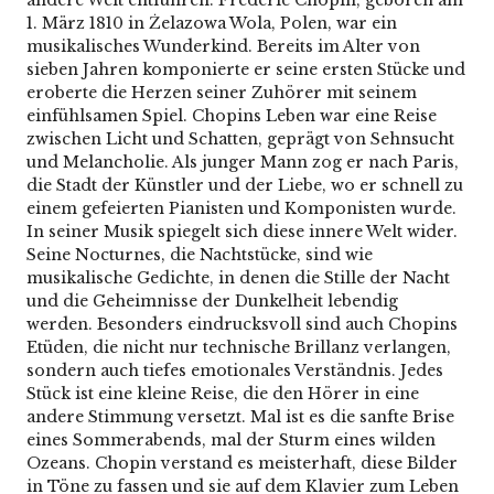
andere Welt entführen. Frédéric Chopin, geboren am
1. März 1810 in Żelazowa Wola, Polen, war ein
musikalisches Wunderkind. Bereits im Alter von
sieben Jahren komponierte er seine ersten Stücke und
eroberte die Herzen seiner Zuhörer mit seinem
einfühlsamen Spiel. Chopins Leben war eine Reise
zwischen Licht und Schatten, geprägt von Sehnsucht
und Melancholie. Als junger Mann zog er nach Paris,
die Stadt der Künstler und der Liebe, wo er schnell zu
einem gefeierten Pianisten und Komponisten wurde.
In seiner Musik spiegelt sich diese innere Welt wider.
Seine Nocturnes, die Nachtstücke, sind wie
musikalische Gedichte, in denen die Stille der Nacht
und die Geheimnisse der Dunkelheit lebendig
werden. Besonders eindrucksvoll sind auch Chopins
Etüden, die nicht nur technische Brillanz verlangen,
sondern auch tiefes emotionales Verständnis. Jedes
Stück ist eine kleine Reise, die den Hörer in eine
andere Stimmung versetzt. Mal ist es die sanfte Brise
eines Sommerabends, mal der Sturm eines wilden
Ozeans. Chopin verstand es meisterhaft, diese Bilder
in Töne zu fassen und sie auf dem Klavier zum Leben