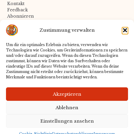
Kontakt
Feedback
Abonnieren
Zustimmung verwalten
Rechtliches
Um dir ein optimales Erlebnis zu bieten, verwenden wir
Technologien wie Cookies, um Geräteinformationen zu speichern
Datenschutz
und/oder darauf zuzugreifen. Wenn du diesen Technologien
Impressum
zustimmst, können wir Daten wie das Surfverhalten oder
Cookie-Richtlinie
eindeutige IDs auf dieser Website verarbeiten. Wenn du deine
Zustimmung nicht erteilst oder zurückziehst, können bestimmte
Merkmale und Funktionen beeinträchtigt werden.
Redaktion
Akzeptieren
Über uns
Ablehnen
Einstellungen ansehen
Copyright 2026 — BwG-News. Alle Rechte
vorbehalten.
Bloglo WordPress Theme
Cookie-Richtlinie
Datenschutzerklärung
Impressum