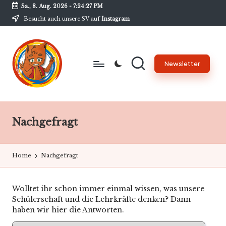
Sa., 8. Aug. 2026
-
7:24:27 PM
Besucht auch unsere SV auf
Instagram
Skip
to
content
Newsletter
B
Unsere
Schülerzeitung
w
am
Nachgefragt
G
BwG
-
Home
Nachgefragt
N
e
Wolltet ihr schon immer einmal wissen, was unsere
w
Schülerschaft und die Lehrkräfte denken? Dann
haben wir hier die Antworten.
s