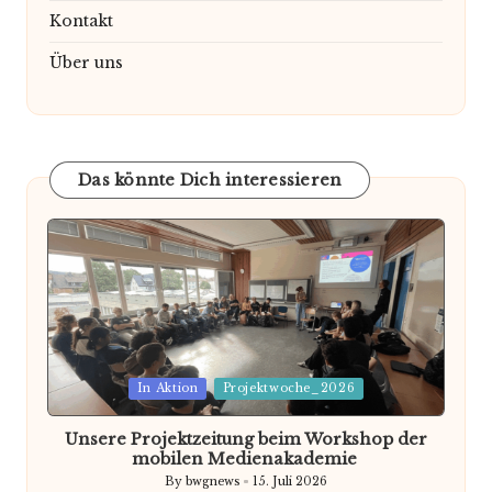
Kontakt
Über uns
Das könnte Dich interessieren
Posted
In Aktion
Projektwoche_2026
in
Unsere Projektzeitung beim Workshop der
mobilen Medienakademie
By
bwgnews
15. Juli 2026
Posted