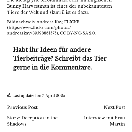
Bunny Harvestman ist eines der unbekanntesten
Tiere der Welt und skurril ist es dazu.
Bildnachweis: Andreas Kay, FLICKR
(
https://www.flickr.com/photos/
andreaskay/39598861575
), CC BY-NC-SA 2.0.
Habt ihr Ideen für andere
Tierbeiträge? Schreibt das Tier
gerne in die Kommentare.
Last updated on 7. April 2025
Post
Previous Post
Next Post
navigation
Story: Deception in the
Interview mit Frau
Shadows
Martin