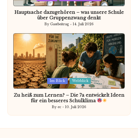
in
Hauptsache dazugehören – was unsere Schule
über Gruppenzwang denkt
By
Gastbeitrag
14. Juli 2026
Posted
by
Posted
Im Blick
Weltblick
in
Zu heiß zum Lernen? – Die 7a entwickelt Ideen
für ein besseres Schulklima
By
ec
10. Juli 2026
Posted
by