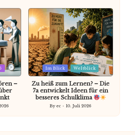
Posted
6
Im Blick
Weltblick
in
ören –
Zu heiß zum Lernen? – Die
über
7a entwickelt Ideen für ein
nkt
besseres Schulklima
 2026
By
ec
10. Juli 2026
Posted
by