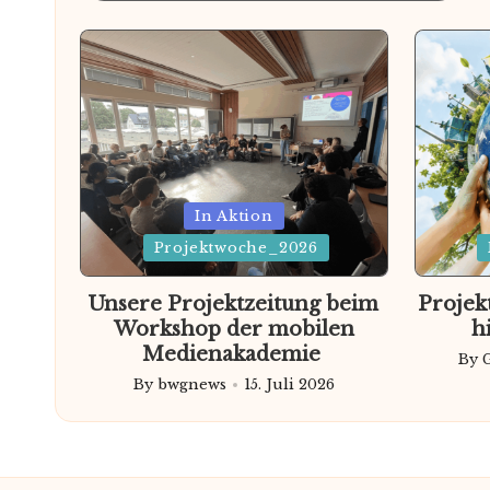
Posted
Poste
In Aktion
in
Projektwoche_2026
in
Unsere Projektzeitung beim
Projek
Workshop der mobilen
h
Medienakademie
By
Pos
By
bwgnews
15. Juli 2026
Posted
by
by