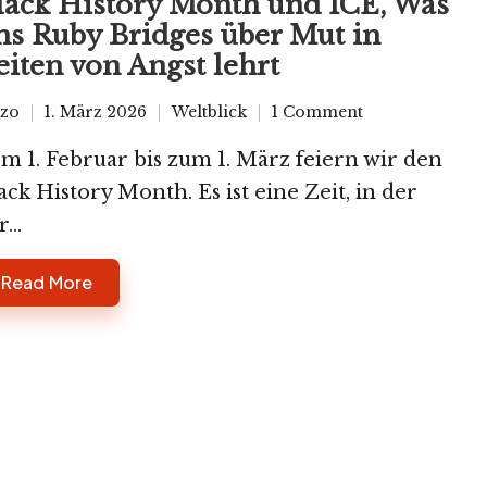
lack History Month und ICE, Was
ns Ruby Bridges über Mut in
eiten von Angst lehrt
zo
1. März 2026
Weltblick
1 Comment
sted
Posted
in
m 1. Februar bis zum 1. März feiern wir den
ack History Month. Es ist eine Zeit, in der
...
Read More