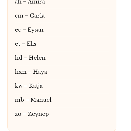
ah – Amira
cm – Carla
ec – Eysan
et – Elis
hd – Helen
hsm – Haya
kw – Katja
mb – Manuel
zo – Zeynep