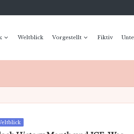
k
Weltblick
Vorgestellt
Fiktiv
Unte
sted
eltblick