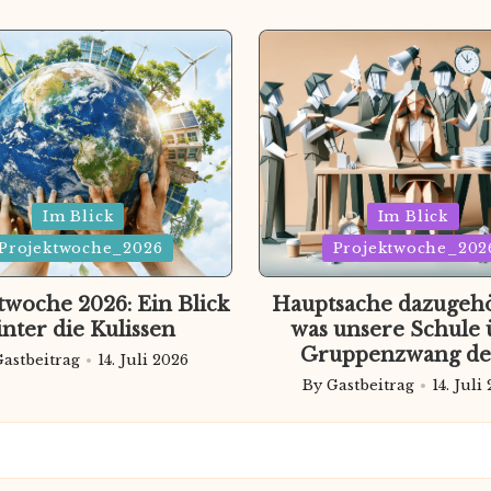
d
Posted
Im Blick
Im Blick
Projektwoche_2026
in
Projektwoche_202
twoche 2026: Ein Blick
Hauptsache dazugeh
inter die Kulissen
was unsere Schule 
Gruppenzwang de
Gastbeitrag
14. Juli 2026
ted
By
Gastbeitrag
14. Juli
Posted
by