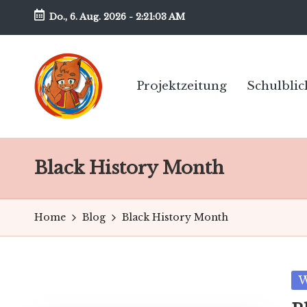
Do., 6. Aug. 2026
-
2:21:03 AM
Skip
to
content
Projektzeitung
Schulblic
B
Unsere
Schülerzeitung
w
Black History Month
am
G
BwG
-
Home
Blog
Black History Month
N
e
Po
W
in