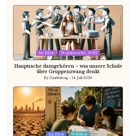
by
Posted
Im Blick
Projektwoche_2026
in
Hauptsache dazugehören – was unsere Schule
über Gruppenzwang denkt
By
Gastbeitrag
14. Juli 2026
Posted
by
Posted
Im Blick
Weltblick