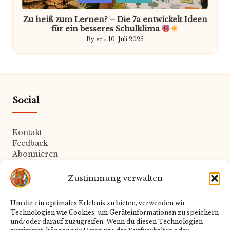
in
Zu heiß zum Lernen? – Die 7a entwickelt Ideen
für ein besseres Schulklima
By
ec
10. Juli 2026
Posted
by
Social
Kontakt
Feedback
Abonnieren
Zustimmung verwalten
Rechtliches
Um dir ein optimales Erlebnis zu bieten, verwenden wir
Technologien wie Cookies, um Geräteinformationen zu speichern
Datenschutz
und/oder darauf zuzugreifen. Wenn du diesen Technologien
Impressum