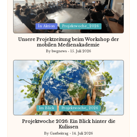
Posted
In Aktion
Projektwoche_2026
in
Unsere Projektzeitung beim Workshop der
mobilen Medienakademie
By
bwgnews
15. Juli 2026
Posted
by
Posted
Im Blick
Projektwoche_2026
in
Projektwoche 2026: Ein Blick hinter die
Kulissen
By
Gastbeitrag
14. Juli 2026
Posted