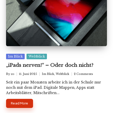
Posted
Im Blick
Weltblick
in
„iPads nerven!“ – Oder doch nicht?
By
zo
11. Juni 2025
Im Blick
,
Weltblick
2 Comments
Posted
Posted
by
in
Seit ein paar Monaten arbeite ich in der Schule nur
noch mit dem iPad. Digitale Mappen, Apps statt
Arbeitsblätter, Mitschriften...
Read More