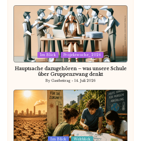
by
Posted
Im Blick
Projektwoche_2026
in
Hauptsache dazugehören – was unsere Schule
über Gruppenzwang denkt
By
Gastbeitrag
14. Juli 2026
Posted
by
Posted
Im Blick
Weltblick