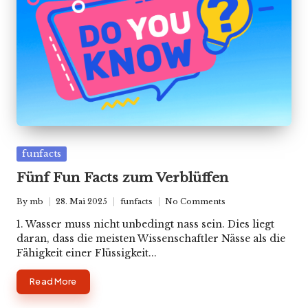
Posted
funfacts
in
Fünf Fun Facts zum Verblüffen
By
mb
28. Mai 2025
funfacts
No Comments
Posted
Posted
by
in
1. Wasser muss nicht unbedingt nass sein. Dies liegt
daran, dass die meisten Wissenschaftler Nässe als die
Fähigkeit einer Flüssigkeit...
Read More