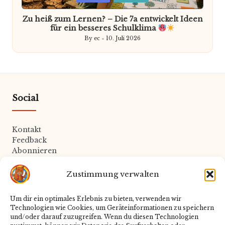
in
Zu heiß zum Lernen? – Die 7a entwickelt Ideen
für ein besseres Schulklima
By
ec
10. Juli 2026
Posted
by
Social
Kontakt
Feedback
Abonnieren
Zustimmung verwalten
Rechtliches
Um dir ein optimales Erlebnis zu bieten, verwenden wir
Technologien wie Cookies, um Geräteinformationen zu speichern
Datenschutz
und/oder darauf zuzugreifen. Wenn du diesen Technologien
Impressum