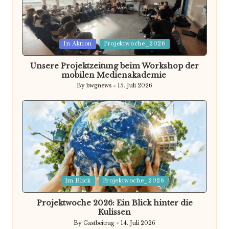
Posted
In Aktion
Projektwoche_2026
in
Unsere Projektzeitung beim Workshop der
mobilen Medienakademie
By
bwgnews
15. Juli 2026
Posted
by
Posted
Im Blick
Projektwoche_2026
in
Projektwoche 2026: Ein Blick hinter die
Kulissen
By
Gastbeitrag
14. Juli 2026
Posted