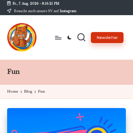
Fr., 7. Aug. 2026
-
8:16:21 PM
Besucht auch unsere SV auf
Instagram
Skip
to
content
Newsletter
B
Unsere
Schülerzeitung
w
am
Fun
G
BwG
-
Home
Blog
Fun
N
e
w
s