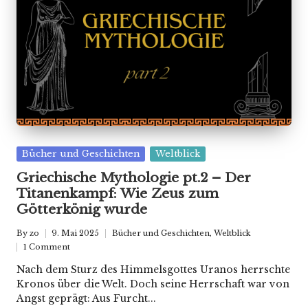
Posted
Bücher und Geschichten
Weltblick
in
Griechische Mythologie pt.2 – Der
Titanenkampf: Wie Zeus zum
Götterkönig wurde
By
zo
9. Mai 2025
Bücher und Geschichten
,
Weltblick
Posted
Posted
1 Comment
by
in
Nach dem Sturz des Himmelsgottes Uranos herrschte
Kronos über die Welt. Doch seine Herrschaft war von
Angst geprägt: Aus Furcht...