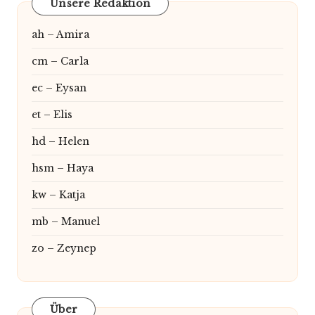
Unsere Redaktion
ah – Amira
cm – Carla
ec – Eysan
et – Elis
hd – Helen
hsm – Haya
kw – Katja
mb – Manuel
zo – Zeynep
Über