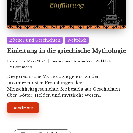
Posted
Bücher und Geschichten
Weltblick
in
Einleitung in die griechische Mythologie
By
zo
17. März 2025
Bücher und Geschichten
,
Weltblick
Posted
Posted
2 Comments
by
in
Die griechische Mythologie gehört zu den
faszinierendsten Erzählungen der
Menschheitsgeschichte. Sie besteht aus Geschichten
über Götter, Helden und mystische Wesen,...
Read More