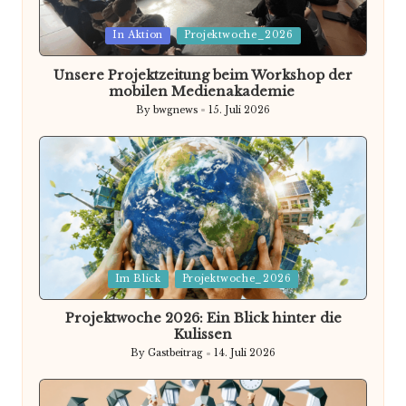
Posted
In Aktion
Projektwoche_2026
in
Unsere Projektzeitung beim Workshop der
mobilen Medienakademie
By
bwgnews
15. Juli 2026
Posted
by
Posted
Im Blick
Projektwoche_2026
in
Projektwoche 2026: Ein Blick hinter die
Kulissen
By
Gastbeitrag
14. Juli 2026
Posted
by