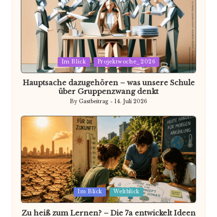
Posted
Im Blick
Projektwoche_2026
in
Hauptsache dazugehören – was unsere Schule
über Gruppenzwang denkt
By
Gastbeitrag
14. Juli 2026
Posted
by
Posted
Im Blick
Weltblick
in
Zu heiß zum Lernen? – Die 7a entwickelt Ideen