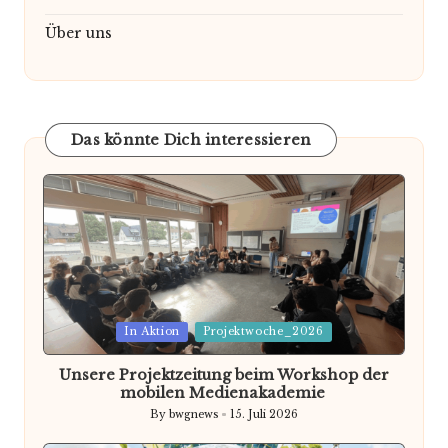
Über uns
Das könnte Dich interessieren
Posted
In Aktion
Projektwoche_2026
in
Unsere Projektzeitung beim Workshop der
mobilen Medienakademie
By
bwgnews
15. Juli 2026
Posted
by