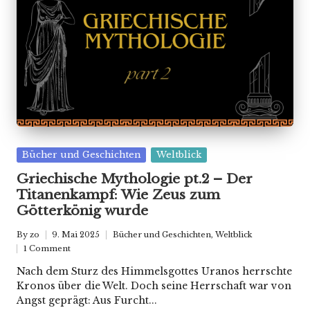
Posted
Bücher und Geschichten
Weltblick
in
Griechische Mythologie pt.2 – Der
Titanenkampf: Wie Zeus zum
Götterkönig wurde
By
zo
9. Mai 2025
Bücher und Geschichten
,
Weltblick
Posted
Posted
1 Comment
by
in
Nach dem Sturz des Himmelsgottes Uranos herrschte
Kronos über die Welt. Doch seine Herrschaft war von
Angst geprägt: Aus Furcht...