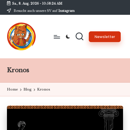
Sa., 8. Aug. 2026
-
10:58:24 AM
Besucht auch unsere SV auf
Instagram
Skip
to
content
Newsletter
B
Unsere
Schülerzeitung
w
am
Kronos
G
BwG
-
Home
Blog
Kronos
N
e
w
s