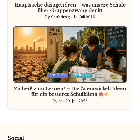
Hauptsache dazugehören – was unsere Schule
über Gruppenzwang denkt
By
Gastbeitrag
14. Juli 2026
Posted
by
Posted
Im Blick
Weltblick
in
Zu heiß zum Lernen? – Die 7a entwickelt Ideen
für ein besseres Schulklima
By
ec
10. Juli 2026
Posted
by
Social