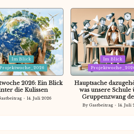
d
Posted
Im Blick
Im Blick
Projektwoche_2026
in
Projektwoche_202
twoche 2026: Ein Blick
Hauptsache dazugeh
inter die Kulissen
was unsere Schule 
Gruppenzwang de
Gastbeitrag
14. Juli 2026
ted
By
Gastbeitrag
14. Juli
Posted
by