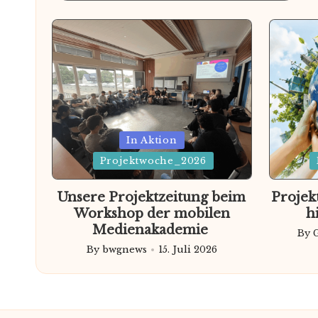
Posted
Poste
In Aktion
in
Projektwoche_2026
in
Unsere Projektzeitung beim
Projek
Workshop der mobilen
h
Medienakademie
By
Pos
By
bwgnews
15. Juli 2026
Posted
by
by