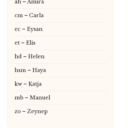
ah – Amira
cm – Carla
ec – Eysan
et – Elis
hd – Helen
hsm – Haya
kw – Katja
mb – Manuel
zo – Zeynep