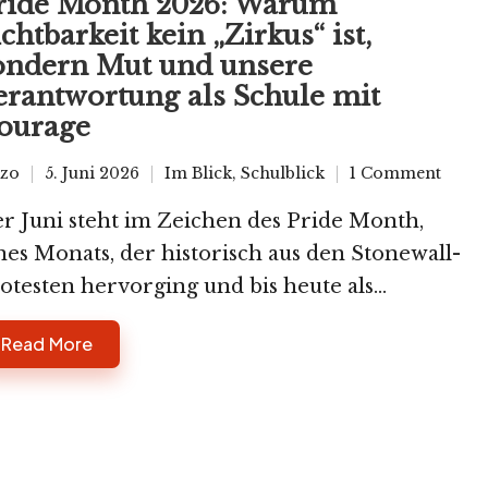
ride Month 2026: Warum
ichtbarkeit kein „Zirkus“ ist,
ondern Mut und unsere
erantwortung als Schule mit
ourage
zo
5. Juni 2026
Im Blick
,
Schulblick
1 Comment
sted
Posted
in
r Juni steht im Zeichen des Pride Month,
nes Monats, der historisch aus den Stonewall-
otesten hervorging und bis heute als...
Read More