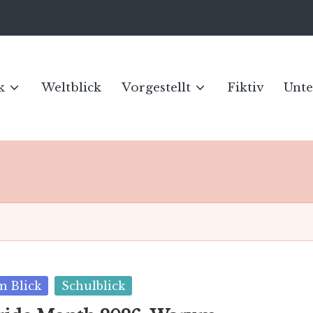
k
Weltblick
Vorgestellt
Fiktiv
Unte
sted
m Blick
Schulblick