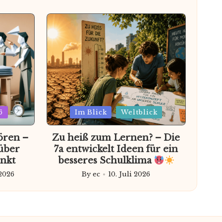
Posted
6
Im Blick
Weltblick
in
ören –
Zu heiß zum Lernen? – Die
über
7a entwickelt Ideen für ein
nkt
besseres Schulklima
 2026
By
ec
10. Juli 2026
Posted
by