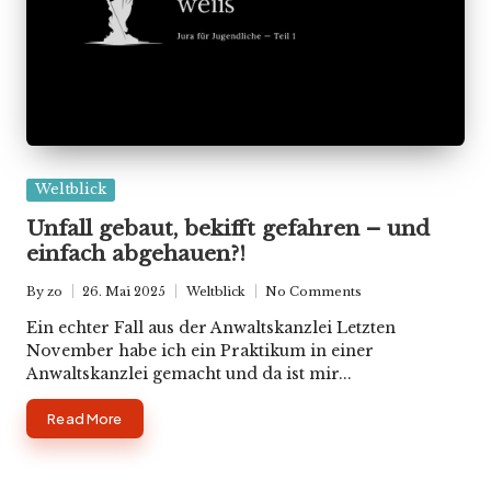
Posted
Weltblick
in
Unfall gebaut, bekifft gefahren – und
einfach abgehauen?!
By
zo
26. Mai 2025
Weltblick
No Comments
Posted
Posted
by
in
Ein echter Fall aus der Anwaltskanzlei Letzten
November habe ich ein Praktikum in einer
Anwaltskanzlei gemacht und da ist mir...
Read More