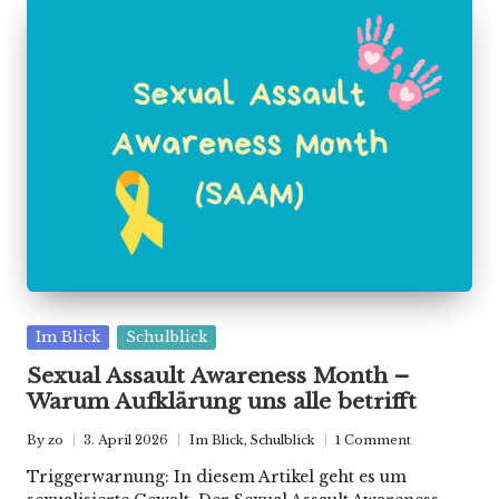
Posted
Im Blick
Schulblick
in
Sexual Assault Awareness Month –
Warum Aufklärung uns alle betrifft
By
zo
3. April 2026
Im Blick
,
Schulblick
1 Comment
Posted
Posted
by
in
Triggerwarnung: In diesem Artikel geht es um