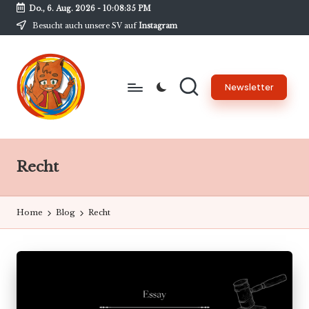
Do., 6. Aug. 2026
-
10:08:35 PM
Besucht auch unsere SV auf
Instagram
Skip
to
content
Newsletter
B
Unsere
Schülerzeitung
w
am
Recht
G
BwG
-
Home
Blog
Recht
N
e
w
s