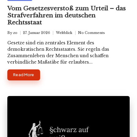
in
Vom Gesetzesverstoß zum Urteil – das
Strafverfahren im deutschen
Rechtsstaat
By
zo
27. Januar 2026
Weltblick
No Comments
Posted
Posted
by
in
Gesetze sind ein zentrales Element des
demokratischen Rechtsstaates. Sie regeln das
Zusammenleben der Menschen und schaffen
verbindliche Maßstäbe für erlaubtes...
Read More