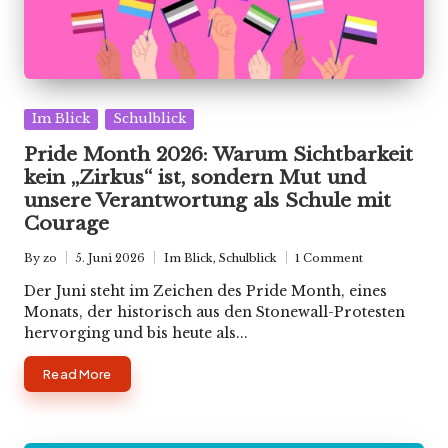
Posted
Im Blick
Schulblick
in
Pride Month 2026: Warum Sichtbarkeit
kein „Zirkus“ ist, sondern Mut und
unsere Verantwortung als Schule mit
Courage
By
zo
5. Juni 2026
Im Blick
,
Schulblick
1 Comment
Posted
Posted
by
in
Der Juni steht im Zeichen des Pride Month, eines
Monats, der historisch aus den Stonewall-Protesten
hervorging und bis heute als...
Read More