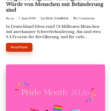
Würde von Menschen mit Behinderung
sind
By
zo
5. Juni 2026
Im Blick
,
Schulblick
No Comments
Posted
Posted
by
in
In Deutschland leben rund 7,8 Millionen Menschen
mit anerkannter Schwerbehinderung, das sind etwa
9,4 Prozent der Bevölkerung, und für viele...
Read More