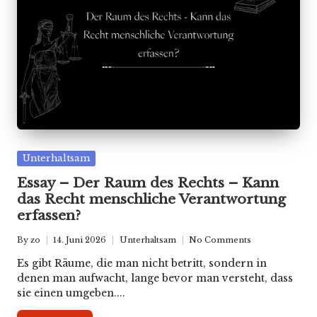
Posted
Unterhaltsam
in
Essay – Der Raum des Rechts – Kann
das Recht menschliche Verantwortung
erfassen?
By
zo
14. Juni 2026
Unterhaltsam
No Comments
Posted
Posted
by
in
Es gibt Räume, die man nicht betritt, sondern in
denen man aufwacht, lange bevor man versteht, dass
sie einen umgeben....