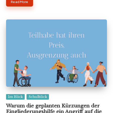
Read More
Posted
Im Blick
Schulblick
in
Warum die geplanten Kürzungen der
Eingliederungshilfe ein Angriff auf die