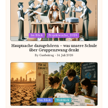
Posted
Im Blick
Projektwoche_2026
in
Hauptsache dazugehören – was unsere Schule
über Gruppenzwang denkt
By
Gastbeitrag
14. Juli 2026
Posted
by
Posted
Im Blick
Weltblick
in