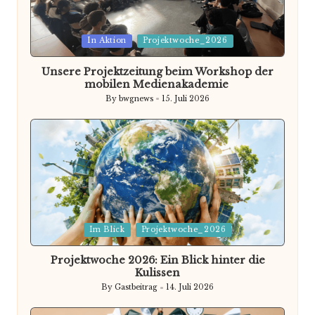
Posted
In Aktion
Projektwoche_2026
in
Unsere Projektzeitung beim Workshop der
mobilen Medienakademie
By
bwgnews
15. Juli 2026
Posted
by
Posted
Im Blick
Projektwoche_2026
in
Projektwoche 2026: Ein Blick hinter die
Kulissen
By
Gastbeitrag
14. Juli 2026
Posted
by