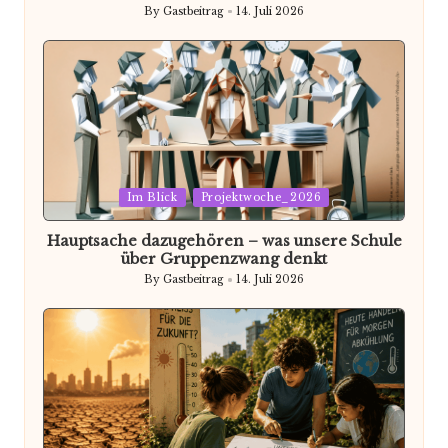
By
Gastbeitrag
14. Juli 2026
Posted
by
Posted
Im Blick
Projektwoche_2026
in
Hauptsache dazugehören – was unsere Schule
über Gruppenzwang denkt
By
Gastbeitrag
14. Juli 2026
Posted
by