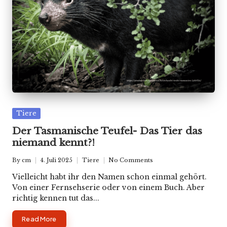
Posted
Tiere
in
Der Tasmanische Teufel- Das Tier das
niemand kennt?!
By
cm
4. Juli 2025
Tiere
No Comments
Posted
Posted
by
in
Vielleicht habt ihr den Namen schon einmal gehört.
Von einer Fernsehserie oder von einem Buch. Aber
richtig kennen tut das...
Read More