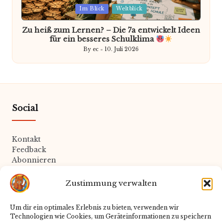
Posted
Im Blick
Weltblick
in
Zu heiß zum Lernen? – Die 7a entwickelt Ideen
für ein besseres Schulklima
By
ec
10. Juli 2026
Posted
by
Social
Kontakt
Feedback
Abonnieren
Zustimmung verwalten
Rechtliches
Um dir ein optimales Erlebnis zu bieten, verwenden wir
Technologien wie Cookies, um Geräteinformationen zu speichern
Datenschutz