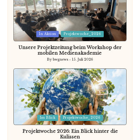
Posted
In Aktion
Projektwoche_2026
in
Unsere Projektzeitung beim Workshop der
mobilen Medienakademie
By
bwgnews
15. Juli 2026
Posted
by
Posted
Im Blick
Projektwoche_2026
in
Projektwoche 2026: Ein Blick hinter die
Kulissen