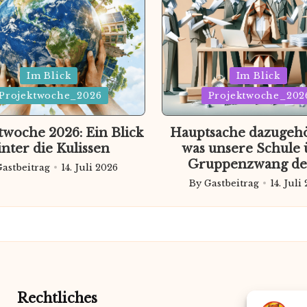
Posted
Im Blick
Im Blick
in
Projektwoche_2026
Projektwoche_202
twoche 2026: Ein Blick
Hauptsache dazugeh
inter die Kulissen
was unsere Schule 
Gruppenzwang de
Gastbeitrag
14. Juli 2026
ted
By
Gastbeitrag
14. Juli
Posted
by
Rechtliches