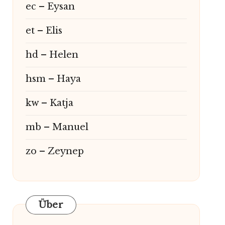
ec – Eysan
et – Elis
hd – Helen
hsm – Haya
kw – Katja
mb – Manuel
zo – Zeynep
Über