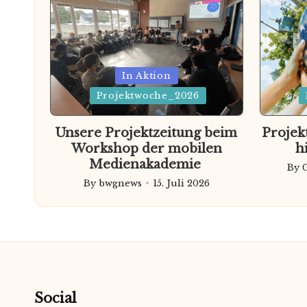
Posted
Posted
In Aktion
in
in
Projektwoche_2026
Unsere Projektzeitung beim
Projek
Workshop der mobilen
h
Medienakademie
By
Pos
By
bwgnews
15. Juli 2026
Posted
by
by
Social