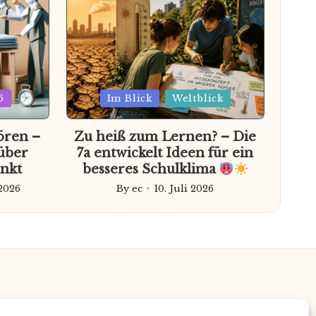
Posted
6
Im Blick
Weltblick
in
ören –
Zu heiß zum Lernen? – Die
über
7a entwickelt Ideen für ein
nkt
besseres Schulklima
 2026
By
ec
10. Juli 2026
Posted
by
Redaktion