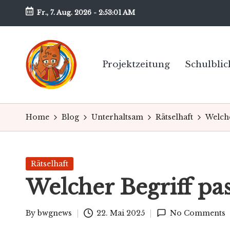
Fr., 7. Aug. 2026
-
2:53:02 AM
Skip
to
content
Projektzeitung
Schulblic
B
Unsere
Schülerzeitung
w
Home
Blog
Unterhaltsam
Rätselhaft
Welche
am
G
BwG
-
Posted
Rätselhaft
in
Welcher Begriff pa
N
e
By
bwgnews
22. Mai 2025
No Comments
Posted