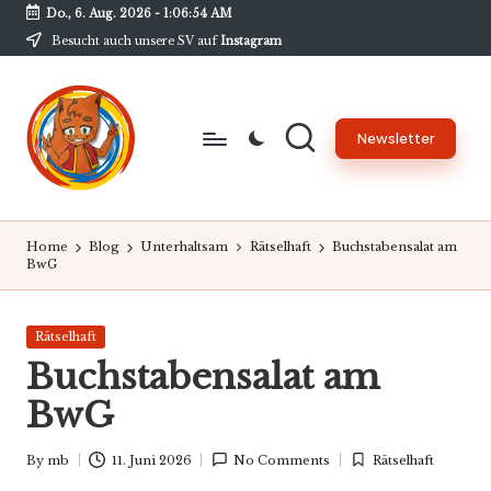
Do., 6. Aug. 2026
-
1:06:54 AM
Besucht auch unsere SV auf
Instagram
Skip
to
content
Newsletter
B
Unsere
Schülerzeitung
w
Home
Blog
Unterhaltsam
Rätselhaft
Buchstabensalat am
am
BwG
G
BwG
-
Posted
Rätselhaft
N
in
Buchstabensalat am
e
BwG
w
By
mb
11. Juni 2026
No Comments
Rätselhaft
s
Posted
Posted