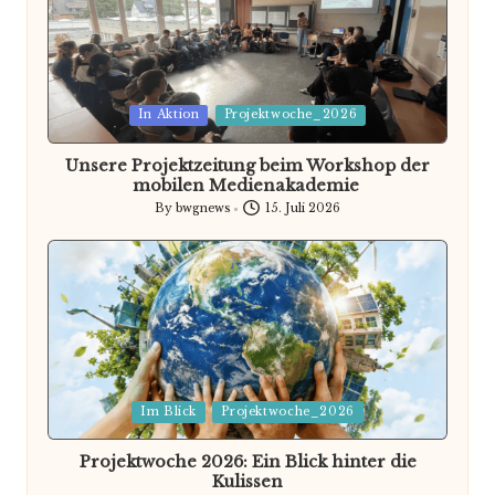
Posted
In Aktion
Projektwoche_2026
in
Unsere Projektzeitung beim Workshop der
mobilen Medienakademie
By
bwgnews
15. Juli 2026
Posted
by
Posted
Im Blick
Projektwoche_2026
in
Projektwoche 2026: Ein Blick hinter die
Kulissen