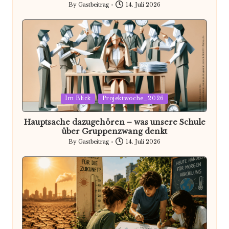
By
Gastbeitrag
14. Juli 2026
Posted
by
Posted
Im Blick
Projektwoche_2026
in
Hauptsache dazugehören – was unsere Schule
über Gruppenzwang denkt
By
Gastbeitrag
14. Juli 2026
Posted
by