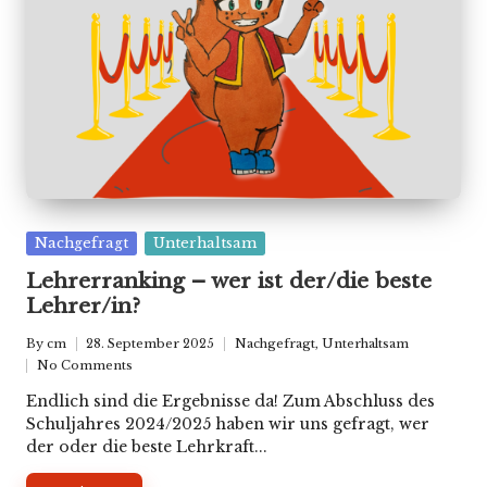
Posted
Nachgefragt
Unterhaltsam
in
Lehrerranking – wer ist der/die beste
Lehrer/in?
By
cm
28. September 2025
Nachgefragt
,
Unterhaltsam
Posted
Posted
No Comments
by
in
Endlich sind die Ergebnisse da! Zum Abschluss des
Schuljahres 2024/2025 haben wir uns gefragt, wer
der oder die beste Lehrkraft...