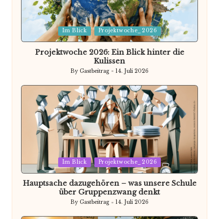
Posted
Im Blick
Projektwoche_2026
in
Projektwoche 2026: Ein Blick hinter die
Kulissen
By
Gastbeitrag
14. Juli 2026
Posted
by
Posted
Im Blick
Projektwoche_2026
in
Hauptsache dazugehören – was unsere Schule
über Gruppenzwang denkt
By
Gastbeitrag
14. Juli 2026
Posted
by