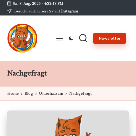
Sa., 8. Aug. 2026
-
4:32:44 PM
Besucht auch unsere SV auf
Instagram
Skip
to
content
Newsletter
B
Unsere
Schülerzeitung
w
am
Nachgefragt
G
BwG
-
Home
Blog
Unterhaltsam
Nachgefragt
N
e
w
s