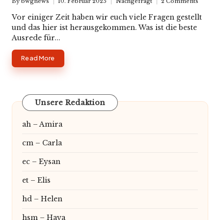
By
bwgnews
10. Februar 2025
Nachgefragt
2 Comments
Posted
Posted
by
in
Vor einiger Zeit haben wir euch viele Fragen gestellt
und das hier ist herausgekommen. Was ist die beste
Ausrede für...
Read More
Unsere Redaktion
ah – Amira
cm – Carla
ec – Eysan
et – Elis
hd – Helen
hsm – Haya