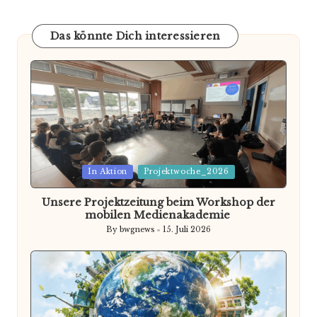
Das könnte Dich interessieren
Posted
In Aktion
Projektwoche_2026
in
Unsere Projektzeitung beim Workshop der
mobilen Medienakademie
By
bwgnews
15. Juli 2026
Posted
by