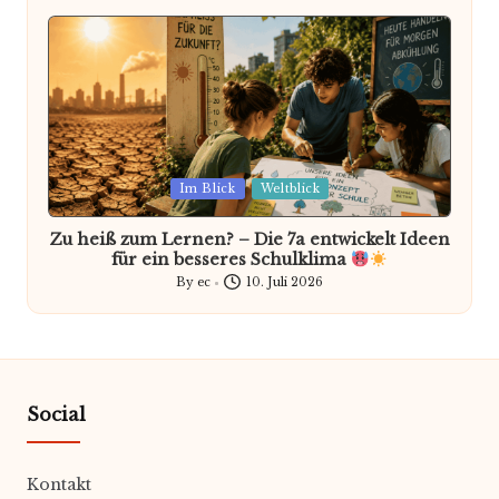
by
Posted
Im Blick
Weltblick
in
Zu heiß zum Lernen? – Die 7a entwickelt Ideen
für ein besseres Schulklima
By
ec
10. Juli 2026
Posted
by
Social
Kontakt