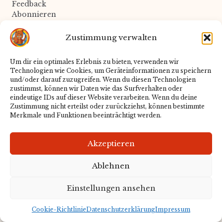
Feedback
Abonnieren
Zustimmung verwalten
Rechtliches
Um dir ein optimales Erlebnis zu bieten, verwenden wir
Technologien wie Cookies, um Geräteinformationen zu speichern
Datenschutz
und/oder darauf zuzugreifen. Wenn du diesen Technologien
Impressum
zustimmst, können wir Daten wie das Surfverhalten oder
Cookie-Richtlinie
eindeutige IDs auf dieser Website verarbeiten. Wenn du deine
Zustimmung nicht erteilst oder zurückziehst, können bestimmte
Merkmale und Funktionen beeinträchtigt werden.
Redaktion
Akzeptieren
Über uns
Ablehnen
Einstellungen ansehen
Copyright 2026 — BwG-News. Alle Rechte
vorbehalten.
Bloglo WordPress Theme
Cookie-Richtlinie
Datenschutzerklärung
Impressum