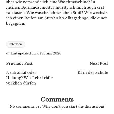
aber wie verwende ich eine Waschmaschine? In
meinem Auslandsemester musste ich mich auch erst
ran tasten. Wie wasche ich welchen Stoff? Wie wechsle
ich einen Reifen am Auto? Also Alltagsdinge, die einen
begegnen.
Tags:
Interview
Last updated on 5. Februar 2026
Post
Previous Post
Next Post
navigation
Neutralität oder
KI in der Schule
Haltung? Was Lehrkräfte
wirklich dürfen
Comments
No comments yet. Why don’t you start the discussion?