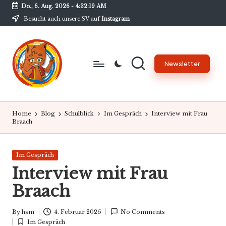
Do., 6. Aug. 2026
-
4:32:19 AM
Besucht auch unsere SV auf
Instagram
Skip
to
content
Newsletter
B
Unsere
Schülerzeitung
w
Home
Blog
Schulblick
Im Gespräch
Interview mit Frau
am
Braach
G
BwG
-
Posted
Im Gespräch
N
in
Interview mit Frau
e
Braach
w
By
hsm
4. Februar 2026
No Comments
s
Posted
Im Gespräch