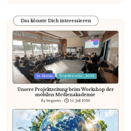
Das könnte Dich interessieren
Posted
In Aktion
Projektwoche_2026
in
Unsere Projektzeitung beim Workshop der
mobilen Medienakademie
By
bwgnews
15. Juli 2026
Posted
by