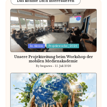
Das könnte Dich interessieren
Posted
In Aktion
Projektwoche_2026
in
Unsere Projektzeitung beim Workshop der
mobilen Medienakademie
By
bwgnews
15. Juli 2026
Posted
by