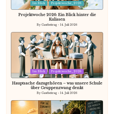
Posted
Im Blick
Projektwoche_2026
in
Projektwoche 2026: Ein Blick hinter die
Kulissen
By
Gastbeitrag
14. Juli 2026
Posted
by
Posted
Im Blick
Projektwoche_2026
in
Hauptsache dazugehören – was unsere Schule
über Gruppenzwang denkt
By
Gastbeitrag
14. Juli 2026
Posted
by