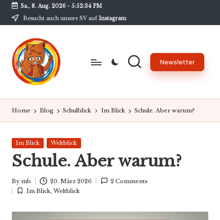
Sa., 8. Aug. 2026
-
5:52:35 PM
Besucht auch unsere SV auf
Instagram
Skip
to
content
Newsletter
B
Unsere
Schülerzeitung
w
Home
Blog
Schulblick
Im Blick
Schule. Aber warum?
am
G
BwG
-
Posted
Im Blick
Weltblick
in
Schule. Aber warum?
N
e
By
mb
20. März 2026
2 Comments
Posted
Im Blick
,
Weltblick
w
by
Posted
in
s