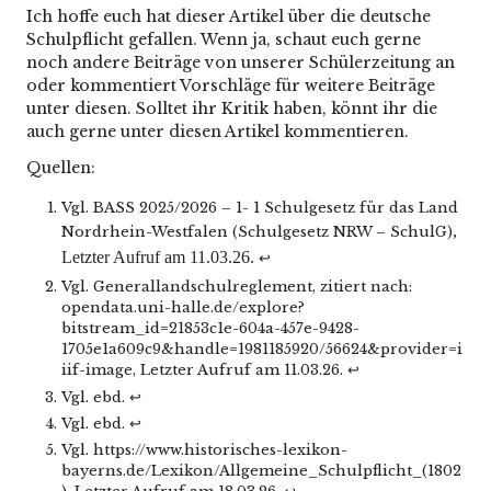
Ich hoffe euch hat dieser Artikel über die deutsche
Schulpflicht gefallen. Wenn ja, schaut euch gerne
noch andere Beiträge von unserer Schülerzeitung an
oder kommentiert Vorschläge für weitere Beiträge
unter diesen. Solltet ihr Kritik haben, könnt ihr die
auch gerne unter diesen Artikel kommentieren.
Quellen:
Vgl. BASS 2025/2026 – 1- 1 Schulgesetz für das Land
,
Nordrhein-Westfalen (Schulgesetz NRW – SchulG)
Letzter Aufruf am 11.03.26.
↩︎
Vgl. Generallandschulreglement, zitiert nach:
opendata.uni-halle.de/explore?
bitstream_id=21853c1e-604a-457e-9428-
1705e1a609c9&handle=1981185920/56624&provider=i
iif-image
, Letzter Aufruf am 11.03.26.
↩︎
Vgl. ebd.
↩︎
Vgl. ebd.
↩︎
Vgl.
https://www.historisches-lexikon-
bayerns.de/Lexikon/Allgemeine_Schulpflicht_(1802