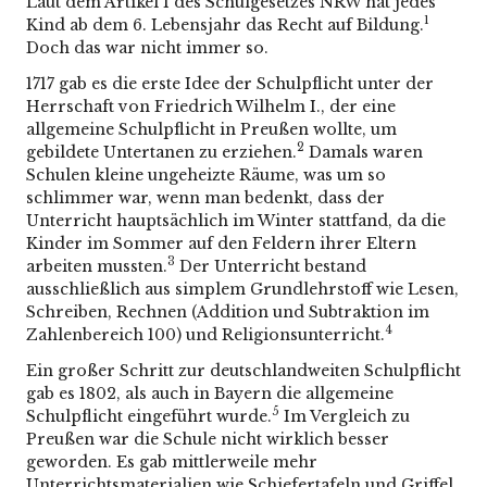
Laut dem Artikel 1 des Schulgesetzes NRW hat jedes
1
Kind ab dem 6. Lebensjahr das Recht auf Bildung.
Doch das war nicht immer so.
1717 gab es die erste Idee der Schulpflicht unter der
Herrschaft von Friedrich Wilhelm I., der eine
allgemeine Schulpflicht in Preußen wollte, um
2
gebildete Untertanen zu erziehen.
Damals waren
Schulen kleine ungeheizte Räume, was um so
schlimmer war, wenn man bedenkt, dass der
Unterricht hauptsächlich im Winter stattfand, da die
Kinder im Sommer auf den Feldern ihrer Eltern
3
arbeiten mussten.
Der Unterricht bestand
ausschließlich aus simplem Grundlehrstoff wie Lesen,
Schreiben, Rechnen (Addition und Subtraktion im
4
Zahlenbereich 100) und Religionsunterricht.
Ein großer Schritt zur deutschlandweiten Schulpflicht
gab es 1802, als auch in Bayern die allgemeine
5
Schulpflicht eingeführt wurde.
Im Vergleich zu
Preußen war die Schule nicht wirklich besser
geworden. Es gab mittlerweile mehr
Unterrichtsmaterialien wie Schiefertafeln und Griffel.