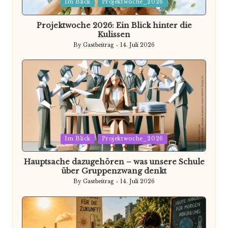
Posted
Im Blick
Projektwoche_2026
in
Projektwoche 2026: Ein Blick hinter die
Kulissen
By
Gastbeitrag
14. Juli 2026
Posted
by
Posted
Im Blick
Projektwoche_2026
in
Hauptsache dazugehören – was unsere Schule
über Gruppenzwang denkt
By
Gastbeitrag
14. Juli 2026
Posted
by