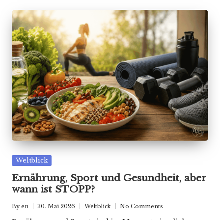
Posted
Weltblick
in
Ernährung, Sport und Gesundheit, aber
wann ist STOPP?
By
en
30. Mai 2026
Weltblick
No Comments
Posted
Posted