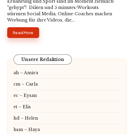
by
in
Ernährung und Sport sind im Moment ziemlich
"gehypt"! Diäten und 5 minutes-Workouts
stürmen Social Media, Online-Coaches machen
Werbung für ihre Videos, die...
Read More
Unsere Redaktion
ah – Amira
cm – Carla
ec – Eysan
et – Elis
hd – Helen
hsm – Haya