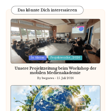
Das könnte Dich interessieren
Posted
In Aktion
Projektwoche_2026
in
Unsere Projektzeitung beim Workshop der
mobilen Medienakademie
By
bwgnews
15. Juli 2026
Posted
by