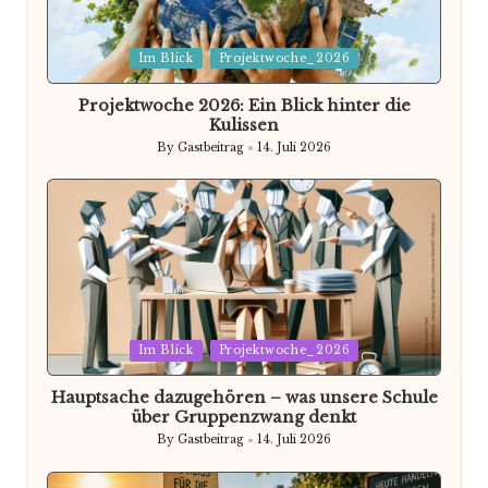
Posted
Im Blick
Projektwoche_2026
in
Projektwoche 2026: Ein Blick hinter die
Kulissen
By
Gastbeitrag
14. Juli 2026
Posted
by
Posted
Im Blick
Projektwoche_2026
in
Hauptsache dazugehören – was unsere Schule
über Gruppenzwang denkt
By
Gastbeitrag
14. Juli 2026
Posted
by